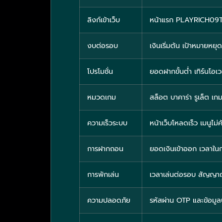
ลิงก์เข้าเว็บ
หน้าแรก PLAYRICH09TH ป
งบต่อรอบ
เงินเริ่มต้น เป้าหมายหยุ
โปรโมชั่น
ยอดฝากขั้นต่ำ เทิร์นโอเ
หมวดเกม
สล็อต บาคาร่า รูเล็ต เก
ความเร็วระบบ
หน้าเว็บโหลดเร็ว เมนูไม
การฝากถอน
ยอดเงินเข้าออก เวลาใน
การพักเล่น
เวลาเล่นต่อรอบ สัญญาณเ
ความปลอดภัย
รหัสผ่าน OTP และข้อมู