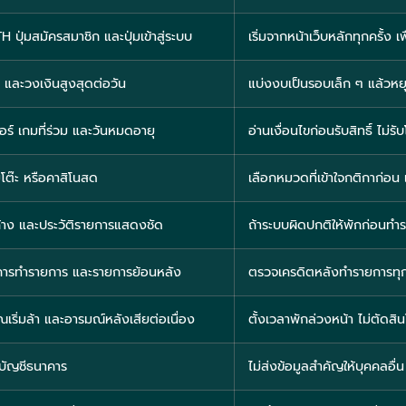
ุ่มสมัครสมาชิก และปุ่มเข้าสู่ระบบ
เริ่มจากหน้าเว็บหลักทุกครั้ง
ด และวงเงินสูงสุดต่อวัน
แบ่งงบเป็นรอบเล็ก ๆ แล้วหยุด
วอร์ เกมที่ร่วม และวันหมดอายุ
อ่านเงื่อนไขก่อนรับสิทธิ์ ไม่
มโต๊ะ หรือคาสิโนสด
เลือกหมวดที่เข้าใจกติกาก่อน
่ค้าง และประวัติรายการแสดงชัด
ถ้าระบบผิดปกติให้พักก่อนทำ
การทำรายการ และรายการย้อนหลัง
ตรวจเครดิตหลังทำรายการทุกคร
ริ่มล้า และอารมณ์หลังเสียต่อเนื่อง
ตั้งเวลาพักล่วงหน้า ไม่ตัดสิ
ลบัญชีธนาคาร
ไม่ส่งข้อมูลสำคัญให้บุคคลอื่