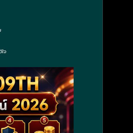
ย
้ใจ