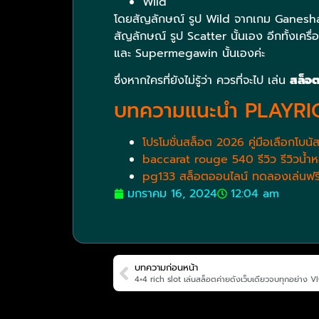
Wild
โดยสัญลักษณ์ รูป Wild จากเกม Ganesha F
สัญลักษณ์ รูป Scatter นั้นเอง อีกทั้งเคร
และ Supermegawin นั้นเองค่ะ
ซึ่งหากใครที่ยังไม่รู้ว่า ควรที่จะไป เล่น
สล็อ
บทความแนะนำ PLAYR
โปรโมชั่นสล็อต 2026 คู่มือเลือกโบนั
baccarat rouge 540 รีวิว รีวิวน้
pg133 สล็อตออนไลน์ ทดลองเล่นฟรี
มกราคม 16, 2024
12:04 am
บทความก่อนหน้า
4×4 rich slot เล่นสล็อตค่ายดังเว็บเดียวจบทุกอย่า