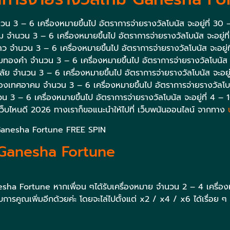
วน 3 – 6 เครื่องหมายขึ้นไป อัตราการจ่ายรางวัลโบนัส จะอยู่ที่ 30
ม จำนวน 3 – 6 เครื่องหมายขึ้นไป อัตราการจ่ายรางวัลโบนัส จะอยู่ท
ว จำนวน 3 – 6 เครื่องหมายขึ้นไป อัตราการจ่ายรางวัลโบนัส จะอยู่ท
มทองคำ จำนวน 3 – 6 เครื่องหมายขึ้นไป อัตราการจ่ายรางวัลโบนัส จะ
ัย จำนวน 3 – 6 เครื่องหมายขึ้นไป อัตราการจ่ายรางวัลโบนัส จะอยู่ท
่องเทศอาคม จำนวน 3 – 6 เครื่องหมายขึ้นไป อัตราการจ่ายรางวัลโบนั
 3 – 6 เครื่องหมายขึ้นไป อัตราการจ่ายรางวัลโบนัส จะอยู่ที่ 4 – 
ล็อตเว็บไหนดี 2026 ทางเราก็ขอแนะนำให้ไปที่ เว็บพนันออนไลน์ จากทาง
 Ganesha Fortune
ha Fortune หากเพื่อน ๆได้รับเครื่องหมาย จำนวน 2 – 4 เครื่องหม
้รับการคูณเพิ่มอีกด้วยค่ะ โดยจะไล่ไปตั้งแต่ x2 / x4 / x6 ได้เรื