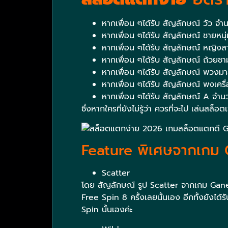
หากเพื่อน ๆได้รับ สัญลักษณ์ วัว จำน
หากเพื่อน ๆได้รับ สัญลักษณ์ ชายหนุ่
หากเพื่อน ๆได้รับ สัญลักษณ์ หญิงสา
หากเพื่อน ๆได้รับ สัญลักษณ์ ถ้วยชา
หากเพื่อน ๆได้รับ สัญลักษณ์ พวงมาล
หากเพื่อน ๆได้รับ สัญลักษณ์ พงเครื
หากเพื่อน ๆได้รับ สัญลักษณ์ A จำนวน
ซึ่งหากใครที่ยังไม่รู้ว่า ควรที่จะไป เล่นส
Feature พิเศษจากเกม
Scatter
โดย สัญลักษณ์ รูป Scatter จากเกม Ganes
Free Spin 8 ครั้งเลยนั้นเอง อีกทั้งยังได
Spin นั้นเองค่ะ