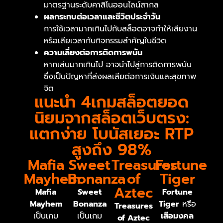
มาตรฐานระดับคาสิโนออนไลน์สากล
ผลกระทบต่อเวลาและชีวิตประจำวัน
การใช้เวลามากเกินไปกับสล็อตอาจทำให้เสียงาน
หรือเสียเวลากับกิจกรรมสำคัญในชีวิต
ความเสี่ยงต่อการติดการพนัน
หากเล่นมากเกินไป อาจนำไปสู่การติดการพนัน
ซึ่งเป็นปัญหาที่ส่งผลเสียต่อการเงินและสุขภาพ
จิต
แนะนำ 4เกมสล็อตยอด
นิยมจากสล็อตเว็บตรง:
แตกง่าย โบนัสเยอะ RTP
สูงถึง 98%
Mafia
Sweet
Treasures
Fortune
Mayhem
Bonanza
of
Tiger
Aztec
Mafia
Sweet
Fortune
Mayhem
Bonanza
Tiger
หรือ
Treasures
เป็นเกม
เป็นเกม
เสือมงคล
of Aztec