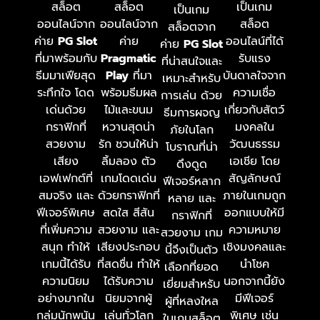
สล็อต
สล็อต
เป็นเกม
เป็นเกม
ออนไลน์จาก
ออนไลน์จาก
สล็อต
สล็อตจาก
ค่าย
PG Slot
ค่าย
ออนไลน์ที่ได้
ค่าย
PG Slot
ที่มาพร้อมกับ
Pragmatic
รับแรง
ที่น่าสนใจและ
ธีมมาเฟียสุด
Play
ที่มา
บันดาลใจจาก
เหมาะสำหรับ
ระทึกใจ โดด
พร้อมธีมผล
ความเชื่อ
การเล่น ด้วย
เด่นด้วย
ไม้และขนม
เกี่ยวกับสัตว์
ธีมการผจญ
กราฟิกที่
หวานสุดน่า
มงคลใน
ภัยในโลก
สวยงาม
รัก ชวนให้น่า
วัฒนธรรม
โบราณที่น่า
เสียง
ลิ้มลอง ตัว
เอเชีย โดย
ดึงดูด
เอฟเฟกต์ที่
เกมโดดเด่น
สัญลักษณ์
ฟีเจอร์หลาก
สมจริง และ
ด้วยกราฟิกที่
ภายในเกมถูก
หลาย และ
ฟีเจอร์พิเศษ
สดใส สีสัน
ออกแบบให้มี
กราฟิกที่
ที่เพิ่มความ
สวยงาม และ
ความหมาย
สวยงาม เกม
สนุก ทำให้
เสียงประกอบ
เชิงมงคลและ
นี้จึงเป็นตัว
เกมนี้ได้รับ
ที่สดชื่น ทำให้
นำโชค
เลือกที่ยอด
ความนิยม
ได้รับความ
นอกจากนี้ยัง
เยี่ยมสำหรับ
อย่างมากใน
นิยมจากผู้
มีฟีเจอร์
ผู้ที่หลงใหล
กลุ่มนักพนัน
เล่นทั่วโลก
พิเศษ เช่น
ในเกมสล็อต