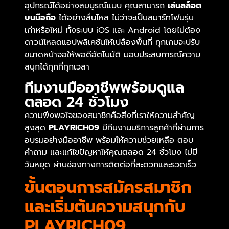
อุปกรณ์ได้อย่างสมบูรณ์แบบ คุณสามารถ
เล่นสล็อต
บนมือถือ
ได้อย่างลื่นไหล ไม่ว่าจะเป็นสมาร์ทโฟนรุ่น
เก่าหรือใหม่ ทั้งระบบ iOS และ Android โดยไม่ต้อง
ดาวน์โหลดแอปพลิเคชันให้เปลืองพื้นที่ ทุกเกมจะปรับ
ขนาดหน้าจอให้พอดีอัตโนมัติ มอบประสบการณ์ความ
สนุกได้ทุกที่ทุกเวลา
ทีมงานมืออาชีพพร้อมดูแล
ตลอด 24 ชั่วโมง
ความพึงพอใจของสมาชิกคือสิ่งที่เราให้ความสำคัญ
สูงสุด
PLAYRICH09
มีทีมงานบริการลูกค้าที่ผ่านการ
อบรมอย่างมืออาชีพ พร้อมให้ความช่วยเหลือ ตอบ
คำถาม และแก้ไขปัญหาให้คุณตลอด 24 ชั่วโมง ไม่มี
วันหยุด ผ่านช่องทางการติดต่อที่สะดวกและรวดเร็ว
ขั้นตอนการสมัครสมาชิก
และเริ่มต้นความสนุกกับ
PLAYRICH09