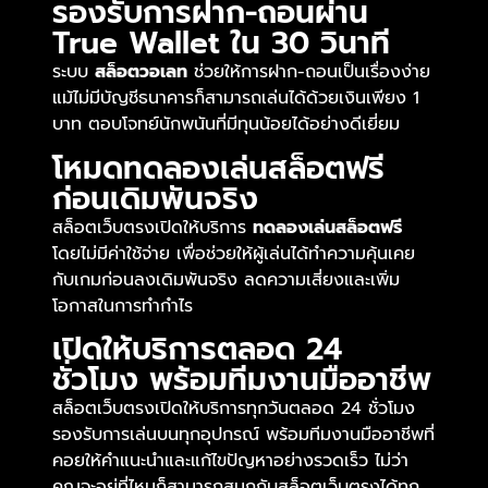
รองรับการฝาก-ถอนผ่าน
True Wallet ใน 30 วินาที
ระบบ
สล็อตวอเลท
ช่วยให้การฝาก-ถอนเป็นเรื่องง่าย
แม้ไม่มีบัญชีธนาคารก็สามารถเล่นได้ด้วยเงินเพียง 1
บาท ตอบโจทย์นักพนันที่มีทุนน้อยได้อย่างดีเยี่ยม
โหมดทดลองเล่นสล็อตฟรี
ก่อนเดิมพันจริง
สล็อตเว็บตรงเปิดให้บริการ
ทดลองเล่นสล็อตฟรี
โดยไม่มีค่าใช้จ่าย เพื่อช่วยให้ผู้เล่นได้ทำความคุ้นเคย
กับเกมก่อนลงเดิมพันจริง ลดความเสี่ยงและเพิ่ม
โอกาสในการทำกำไร
เปิดให้บริการตลอด 24
ชั่วโมง พร้อมทีมงานมืออาชีพ
สล็อตเว็บตรงเปิดให้บริการทุกวันตลอด 24 ชั่วโมง
รองรับการเล่นบนทุกอุปกรณ์ พร้อมทีมงานมืออาชีพที่
คอยให้คำแนะนำและแก้ไขปัญหาอย่างรวดเร็ว ไม่ว่า
คุณจะอยู่ที่ไหนก็สามารถสนุกกับสล็อตเว็บตรงได้ทุก