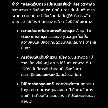
คำว่า
“สล็อตเว็บตรง ไม่ผ่านเอเย่นต์”
คือหัวใจสำคัญ
ของความน่าเชื่อถือที่
เรา
ยึดมั่น การเล่นผ่านเว็บตรง
หมายความว่าคุณกำลังเชื่อมต่อกับผู้ให้บริการหลัก
โดยตรง ไม่ต้องผ่านคนกลางใดๆ ซึ่งมีข้อดีมหาศาล:
ความปลอดภัยทางการเงินสูงสุด:
ข้อมูลส่วน
ตัวและการทำธุรกรรมของคุณจะถูกเก็บเป็น
ความลับและปลอดภัยด้วยเทคโนโลยีการเข้ารหัส
ขั้นสูง
การจ่ายเงินเต็มจำนวน:
เมื่อคุณชนะรางวัล ไม่
ว่าจะเล็กหรือใหญ่ คุณจะได้รับเงินรางวัลเต็ม
100% ไม่มีการหักค่าคอมมิชชันหรือค่า
ธรรมเนียมแอบแฝงเหมือนเว็บเอเย่นต์
ไม่มีการล็อกยูสเซอร์:
เราการันตีความยุติธรรม
ในทุกเกม ทุกการหมุนของคุณคือโอกาสในการ
ชนะที่เท่าเทียมกัน ระบบของเราโปร่งใสและตรวจ
สอบได้