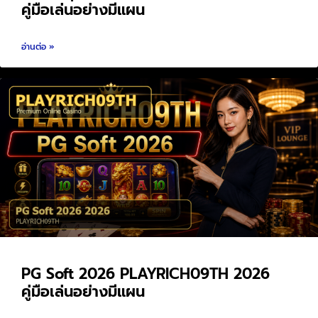
คู่มือเล่นอย่างมีแผน
อ่านต่อ »
PG Soft 2026 PLAYRICH09TH 2026
คู่มือเล่นอย่างมีแผน