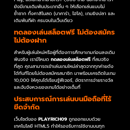
ยังมีเกมเดิมพันประเภทอื่น ๆ ให้เลือกเล่นแบบไม่
ซ้ำซาก ทั้งคาสิโนสด (บาคาร่า, ไฮโล), เกมยิงปลา และ
เดิมพันกีฬา ครบจบในเว็บเดียว
ทดลองเล่นสล็อตฟรี ไม่ต้องสมัคร
ไม่ต้องฝาก
สำหรับผู้เล่นใหม่หรือผู้ที่ต้องการศึกษาเกมก่อนลงเดิม
พันจริง เรามีโหมด
ทดลองเล่นสล็อตฟรี
ที่สมจริง
ที่สุด คุณสามารถเข้าเล่นเกมใหม่ล่าสุดจากทุกค่ายดัง
ได้ทันทีโดยไม่ต้องสมัครสมาชิก มาพร้อมเครดิตในเกม
10,000 ให้คุณได้เรียนรู้ฟีเจอร์, อัตราการจ่ายรางวัล
และจับจังหวะของเกมได้อย่างเต็มที่
ประสบการณ์การเล่นบนมือถือที่ไร้
ขีดจำกัด
เว็บไซต์ของ
PLAYRICH09
ถูกออกแบบด้วย
เทคโนโลยี HTML5 ทำให้รองรับการใช้งานบนทุก