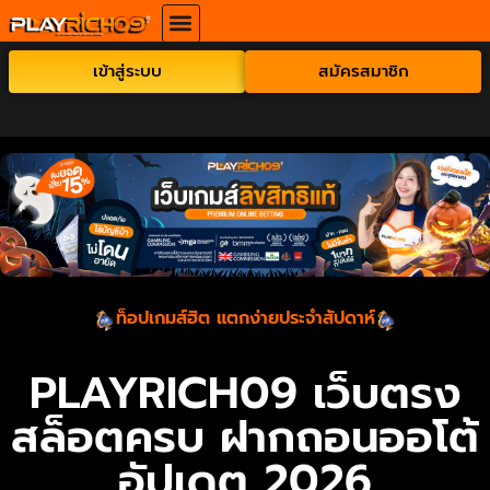
หน้าหลัก
ฝาก – ถอน
โปรโมชั่น
ติดต่อเรา
เข้าสู่ระบบ
สมัครสมาชิก
ท็อปเกมส์ฮิต แตกง่ายประจำสัปดาห์
PLAYRICH09 เว็บตรง
สล็อตครบ ฝากถอนออโต้
อัปเดต 2026