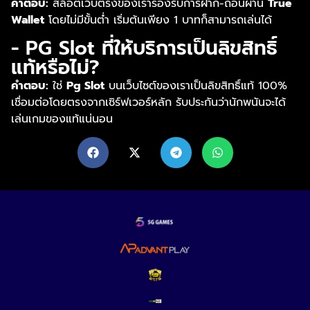
คำตอบ:
สล็อตเว็บตรงของเรารองรับการฝาก-ถอนผ่าน
True
Wallet
โดยไม่มีขั้นต่ำ เริ่มต้นเพียง 1 บาทก็สามารถเล่นได้
- PG Slot ที่ให้บริการเป็นลิขสิทธิ์
แท้หรือไม่?
คำตอบ:
ใช่
Pg Slot
บนเว็บไซต์ของเราเป็นลิขสิทธิ์แท้ 100%
เชื่อมต่อโดยตรงจากเซิร์ฟเวอร์หลัก รับประกันว่านักพนันจะได้
เล่นเกมของแท้แน่นอน