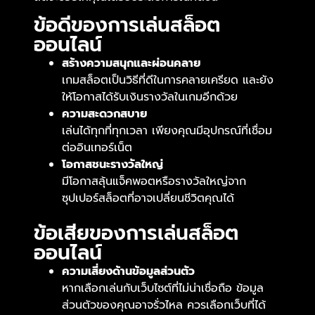
ข้อดีของการเล่นสล็อต
ออนไลน์
สร้างความสนุกและผ่อนคลาย
เกมสล็อตเป็นวิธีที่ดีในการคลายเครียด และยัง
ให้โอกาสได้รับเงินรางวัลในเกมอีกด้วย
ความสะดวกสบาย
เล่นได้ทุกที่ทุกเวลา เพียงคุณมีอุปกรณ์ที่เชื่อม
ต่ออินเทอร์เน็ต
โอกาสชนะรางวัลใหญ่
มีโอกาสลุ้นแจ็คพอตหรือรางวัลใหญ่จาก
ซุปเปอร์สล็อตที่อาจเปลี่ยนชีวิตคุณได้
ข้อเสียของการเล่นสล็อต
ออนไลน์
ความเสี่ยงด้านข้อมูลส่วนตัว
หากเลือกเล่นกับเว็บไซต์ที่ไม่น่าเชื่อถือ ข้อมูล
ส่วนตัวของคุณอาจรั่วไหล ควรเลือกเว็บที่ได้