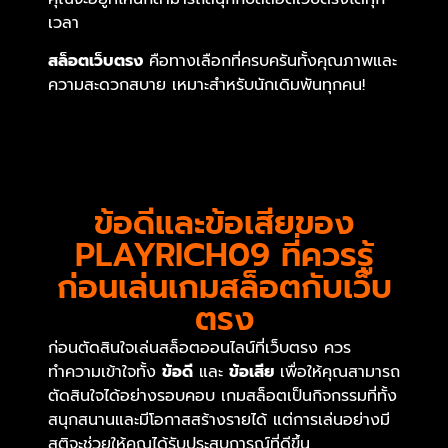
เวลา
สล็อตเว็บตรง
คือทางเลือกที่ครบครันทั้งคุณภาพและ
ความสะดวกสบาย เหมาะสำหรับนักเดิมพันทุกคน!
ข้อดีและข้อเสียของ
PLAYRICH09 ที่ควรรู้
ก่อนเล่นเกมสล็อตกับเว็บ
ตรง
ก่อนตัดสินใจเล่นสล็อตออนไลน์ที่เว็บตรง ควร
ทำความเข้าใจทั้ง
ข้อดี
และ
ข้อเสีย
เพื่อให้คุณสามารถ
ตัดสินใจได้อย่างรอบคอบ เกมสล็อตเป็นกิจกรรมที่ทั้ง
สนุกสนานและมีโอกาสสร้างรายได้ แต่การเล่นอย่างมี
สติจะช่วยให้คุณได้รับประสบการณ์ที่ดีขึ้น