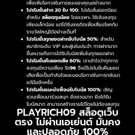
เพื่อเพิ่มโอกาสในการชนะของคุณอย่างมาก
โปรโมชั่นฝาก 20 รับ 100:
โปรโมชั่นยอดนิยม
สำหรับ
สล็อตทุนน้อย
โดยเฉพาะ ใช้เงินลงทุน
เพียงเล็กน้อย แต่ได้รับเครดิตเพื่อเสี่ยงโชคกับ
รางวัลใหญ่ได้อย่างเต็มที่
โปรโมชั่นทุกยอดฝากรับโบนัส 50%:
สำหรับ
สมาชิกระดับ VIP และผู้เล่นประจำ การฝากมาก
ขึ้นหมายถึงการได้รับโบนัสเพิ่มในทุกยอดฝาก
โปรโมชั่นคืนยอดเสีย 60%:
เราเข้าใจว่าทุกการ
ลงทุนมีความเสี่ยง ริช
96
จึงมีโปรโมชั่นคืนยอด
เสียเพื่อเป็นกำลังใจและมอบโอกาสในการกลับมา
แก้มืออีกครั้ง
โปรโมชั่นแนะนำเพื่อนรับโบนัส 100%:
เชิญ
ชวนเพื่อนมาร่วมสนุก ยิ่งชวนมาก ยิ่งได้รับ
โบนัสมาก สามารถสร้างรายได้โดยไม่ต้องลงทุน
PLAYRICH09 สล็อตเว็บ
ตรง ไม่ผ่านเอเย่นต์ มั่นคง
และปลอดภัย 100%