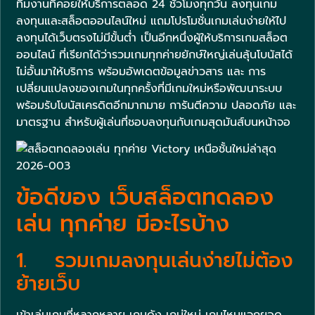
ทีมงานที่คอยให้บริการตลอด 24 ชั่วโมงทุกวัน ลงทุนเกม
ลงทุนและสล็อตออนไลน์ใหม่ แถมโปรโมชั่นเกมเล่นง่ายให้ไป
ลงทุนได้เว็บตรงไม่มีขั้นต่ำ เป็นอีกหนึ่งผู้ให้บริการเกมสล็อต
ออนไลน์ ที่เรียกได้ว่ารวมเกมทุกค่ายยักษ์ใหญ่เล่นลุ้นโบนัสได้
ไม่อั้นมาให้บริการ พร้อมอัพเดตข้อมูลข่าวสาร และ การ
เปลี่ยนแปลงของเกมในทุกครั้งที่มีเกมใหม่หรือพัฒนาระบบ
พร้อมรับโบนัสเครดิตอีกมากมาย การันตีความ ปลอดภัย และ
มาตรฐาน สำหรับผู้เล่นที่ชอบลงทุนกับเกมสุดมันส์บนหน้าจอ
ข้อดีของ เว็บสล็อตทดลอง
เล่น ทุกค่าย มีอะไรบ้าง
1. รวมเกมลงทุนเล่นง่ายไม่ต้อง
ย้ายเว็บ