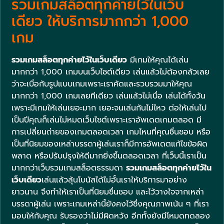
รวมเกมสล็อตทุกค่ายไว้ในเว็บ
เดียว ให้บริการมากกว่า 1,000
เกม
รวมเกมสล็อตทุกค่ายไว้ในเว็บเดียว
มีเกมให้คุณได้เล่น
มากกว่า 1,000 เกมบนเว็บไซต์เดียว เล่นแล้วไม่ต้องกลัวเลย
ว่าจะเบื่อกับรูปแบบเกมเพราะเราคัดและรวบรวมมาให้คุณ
มากกว่า 1,000 เกมเลยทีเดียว เล่นแล้วไม่เบื่อ เล่นได้ทั้งวัน
เพราะมีเกมให้เล่นเยอะมาก เยอะจนเล่นกันไม่ไหว ต่อให้เล่นไป
เป็นปีคุณก็เล่นไม่หมดเว็บไซต์เพราะเราอัพเดตเกมตลอด มี
การเปลี่ยนถ่ายของเกมตลอดเวลา เกมไหนที่คุณชื่นชอบ หรือ
เป็นที่นิยมของเหล่าบรรดาผู้เล่นเราก็มีการอัพเดตแก้ไขข้อผิด
พลาด หรือปรับปรุงให้ดีมากยิ่งขึ้นตลอดเวลา ที่เว็บนี้เราเป็น
มากกว่าเว็บรวมเกมสล็อตธรรมดา
รวมเกมสล็อตทุกค่ายไว้ใน
เว็บเดียว
เล่นแล้วลุ้นโบนัสได้ไม่อั้นเราให้บริการมาอย่าง
ยาวนาน จึงทำให้เราเป็นที่นิยมชื่นชอบ และไว้วางใจจากเหล่า
บรรดาผู้เล่น เพราะเกมเหล่านี้ยังคงไว้ซึ่งคุณภาพเน้น ๆ ที่เรา
มอบให้กับคุณ รับรองว่าไม่มีผิดหวัง อีกทั้งยังมีโหมดทดลอง