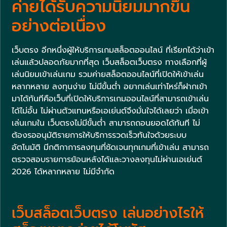
ค่ายได้รับความนิยมมากขึ้น
อย่างต่อเนื่อง
เว็บตรง อีกหนึ่งผู้ให้บริการเกมสล็อตออนไลน์ ที่เรียกได้ว่าเข้า
เล่นแล้วปลอดภัยมากที่สุด เว็บสล็อตเว็บตรง ทางเลือกที่ผู้
เล่นนิยมเข้าเล่นเกม รวมค่ายสล็อตออนไลน์ที่เปิดให้เข้าเล่น
หลากหลาย ลงทุนง่าย ไม่มีขั้นต่ำ อยากเล่นเท่าไหร่ก็ฝากเข้า
มาได้ทันทีคือเว็บที่เปิดให้บริการเกมออนไลน์ที่สามารถเข้าเล่น
ได้ไม่อั้น ไม่ผ่านตัวแทนหรือเอเย่นต์จึงมั่นใจได้เลยว่า เมื่อเข้า
เล่นเกมใน เว็บตรงไม่มีขั้นต่ำ สามารถถอนยอดได้ทันที ไม่
ต้องรออนุมัติรายการให้บริการรวดเร็วทันใจด้วยระบบ
อัตโนมัติ มีกติกาการลงทุนที่ชัดเจนทุกเกมที่เข้าเล่น สามารถ
ตรวจสอบรายการย้อนหลังได้และวางลงทุนไม่ผ่านเอเย่นต์
2026 ได้หลากหลาย ไม่มีจำกัด
เว็บสล็อตเว็บตรง เล่นอย่างไรให้