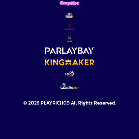
© 2026 PLAYRICH09 All Rights Reserved.