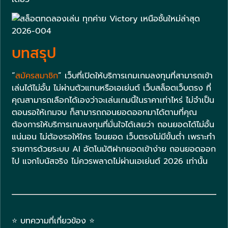
บทสรุป
“
สมัครสมาชิก
” เว็บที่เปิดให้บริการเกมเกมลงทุนที่สามารถเข้า
เล่นได้ไม่อั้น ไม่ผ่านตัวแทนหรือเอเย่นต์ เว็บสล็อตเว็บตรง ที่
คุณสามารถเลือกได้เองว่าจะเล่นเกมนี้ในราคาเท่าไหร่ ไม่จำเป็น
ตอนรอให้เกมจบ ก็สามารถถอนยอดออกมาได้ตามที่คุณ
ต้องการให้บริการเกมลงทุนที่มั่นใจได้เลยว่า ถอนยอดได้ไม่อั้น
แน่นอน ไม่ต้องรอให้ใคร โอนยอด เว็บตรงไม่มีขั้นต่ำ เพราะทำ
รายการด้วยระบบ AI อัตโนมัติฝากยอดเข้าง่าย ถอนยอดออก
ไป แจกโบนัสจริง ไม่ควรพลาดไม่ผ่านเอเย่นต์ 2026 เท่านั้น
⭐ บทความที่เกี่ยวข้อง ⭐