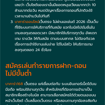
เลยว่า เว็บไซต์ของเรานั้นมียอดหมุนเวียนมากกว่า 10
ล้านบาทต่อวัน หมดปัญหาเรื่องการถอนที่ปกติจะใช้
เวลานานข้ามวันไปทันที
บาคาร่าออนไลน์
เว็บตรง ไม่ผ่านเอเย่นต์ 2026 เป็นเว็บ
ที่ใช้ระบบการให้บริการที่ทันสมัย แจกโบนัสโปรโมชั่นใน
เกมลงทุนตลอดเวลา มีสมาชิกใช้บริการทุกวัน อัพเดท
เกม รางวัล ให้ทันสมัย ตามระบบสากล ไม่ต้องกังวล
เรื่องการเข้าใช้งานเล่นง่าย ได้โบนัสไว ให้บริการเกม
ลงทุนตลอด 24 ชั่วโมง
สมัครเล่นทำรายการฝาก-ถอน
ไม่มีขั้นต่ำ
บาคาร่า168
เว็บตรง แค่เชื่อมต่อกับ ระบบอินเทอร์เน็ตได้บน
มือถือ พร้อมใช้งานทุกวัน สำหรับใครที่ต้องการเข้ามาเป็น
สมาชิกเพื่อสร้างโบนัส สามารถเลือกสมัครได้ด้วยตนเองบน
หน้าเว็บไซต์ เว็บสล็อตเว็บตรง หรือสอบถามทุกข้อสงสัยกับ