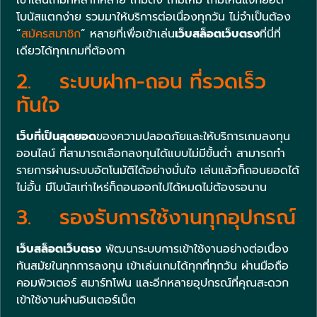
เข้าเล่นเกมที่หลากหลาย เกมดัง เกม่ใหม่ เกมไหนแจกยอด
โบนัสแตกง่าย รวมมาให้บริการต่อเนื่องทุกวัน ไม่จำเป็นต้อง
“
สมัครสมาชิก
” หลายที่เพื่อเข้าเล่น
เว็บสล็อตเว็บตรง
ที่นี่ที่
เดียวได้ทุกเกมที่ต้องกา
2. ระบบฝาก-ถอน ที่รวดเร็ว
ทันใจ
เว็บที่เป็นสุดยอด
ของความปลอดภัยและให้บริการเกมลงทุน
ออนไลน์ ที่สามารถเลือกลงทุนได้แบบไม่มีขั้นต่ำ สามารถทำ
รายการผ่านระบบอัตโนมัติได้อย่างมั่นใจ เล่นแล้วก็ถอนยอดได้
ไม่อั้น มีโบนัสเท่าไหร่ก็ถอนออกไปได้หมดไม่ต้องรอนาน
3. รองรับการใช้งานทุกอุปกรณ์
เว็บสล็อตเว็บตรง
พัฒนาระบบการเข้าใช้งานอย่างต่อเนื่อง
ทันสมัยในทุกการลงทุน เข้าเล่นเกมได้ทุกที่ทุกวัน ผ่านมือถือ
คอมพิวเตอร์ สมาร์ทโฟน และอีกหลายอุปกรณ์ที่คุณสะดวก
เข้าใช้งานผ่านอินเตอร์เน็ต