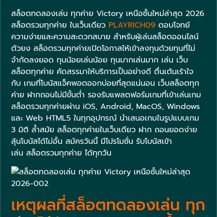
สล็อตทดลองเล่น ทุกค่าย Victory เหนือชั้นใหม่ล่าสุด 2026
สล็อตรวมทุกค่าย ในเว็บเดียว
PLAYRICH09
ตอบโจทย์
ความง่ายและความสะดวกสบาย สำหรับผู้เล่นสล็อตออนไลน์
ตัวยง สล็อตรวมทุกค่ายเปิดโอกาสให้เข้าลงทุนด้วยทุนที่ไม่
จำกัดลงยอด ทุนน้อยเล่นน้อย ทุนมากเล่นมาก เล่น เว็บ
สล็อตทุกค่าย คัดสรรมาให้บริการเป็นอย่างดี ตื่นเต้นเร้าใจ
กับ เกมที่โบนัสแจ็คพอตออกบ่อยที่สุดแน่นอน เว็บสล็อตทุก
ค่าย ฝากถอนไม่มีขั้นตํ่า รองรับแพลตฟอร์มเกมที่เข้าเล่นเกม
สล็อตรวมทุกค่ายผ่าน iOS, Android, MacOS, Windows
และ Web HTML5 ในทุกอุปกรณ์ นำเสนอเกมในรูปแบบเกม
3 มิติ ล้ำสมัย สล็อตทุกค่ายในเว็บเดียว ฝาก ถอนยอดง่าย
ลุ้นโบนัสได้ไม่อั้น สมัครวันนี้ มีโปรโมชั่น รับโบนัสเข้า
เล่น สล็อตรวมทุกค่าย ได้ทุกวัน
เหตุผลที่สล็อตทดลองเล่น ทุก