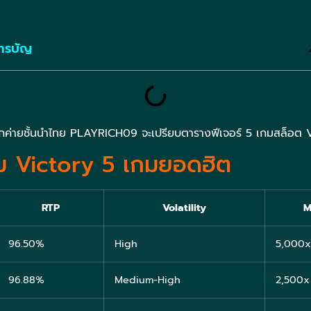
ารบัญ
่ายชั้นนำไทย PLAYRICH09 จะเปรียบตารางฟีเจอร์ 5 เกมสล็อต 
ม Victory 5 เกมยอดฮิต
RTP
Volatility
M
96.50%
High
5,000x
96.88%
Medium-High
2,500x