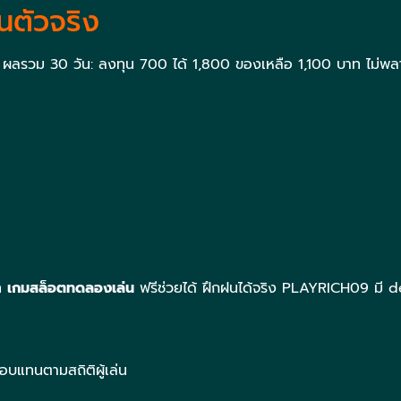
่นตัวจริง
se ผลรวม 30 วัน: ลงทุน 700 ได้ 1,800 ของเหลือ 1,100 บาท ไม่พ
ร
าท
เกมสล็อตทดลองเล่น
ฟรีช่วยได้ ฝึกฝนได้จริง PLAYRICH09 มี 
แทนตามสถิติผู้เล่น