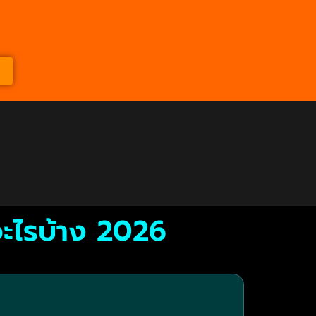
อะไรบ้าง 2026