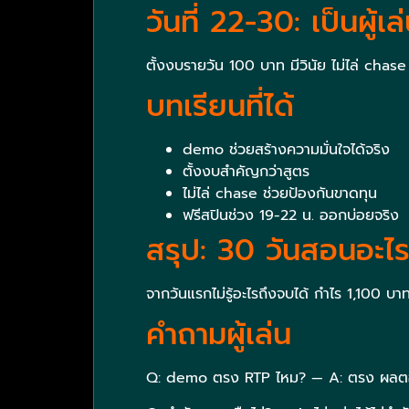
วันที่ 22-30: เป็นผู้เล
ตั้งงบรายวัน 100 บาท มีวินัย ไม่ไล่ cha
บทเรียนที่ได้
demo ช่วยสร้างความมั่นใจได้จริง
ตั้งงบสำคัญกว่าสูตร
ไม่ไล่ chase ช่วยป้องกันขาดทุน
ฟรีสปินช่วง 19-22 น. ออกบ่อยจริง
สรุป: 30 วันสอนอะไ
จากวันแรกไม่รู้อะไรถึงจบได้ กำไร 1,100 บ
คำถามผู้เล่น
Q: demo ตรง RTP ไหม? — A: ตรง ผลตอบ