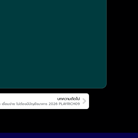
บทความถัดไป
ต เชื่อมง่าย ไม่ต้องมีบัญชีธนาคาร 2026 PLAYRICH09