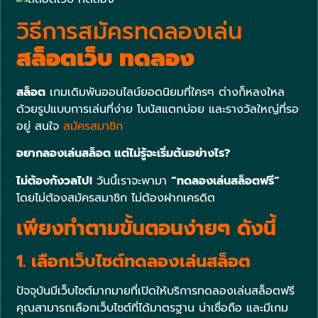
วิธีการสมัครทดลองเล่น
สล็อตเว็บ ทดลอง
สล็อต
เกมเดิมพันออนไลน์ยอดนิยมที่ใครๆ ต่างก็หลงใหล
ด้วยรูปแบบการเล่นที่ง่าย โบนัสแตกบ่อย และรางวัลใหญ่ที่รอ
อยู่ สนใจ
สมัครสมาชิก
อยากลองเล่นสล็อต แต่ไม่รู้จะเริ่มต้นอย่างไร?
ไม่ต้องกังวลไป!
วันนี้เราจะพามา
“ทดลองเล่นสล็อตฟรี”
โดยไม่ต้องสมัครสมาชิก ไม่ต้องฝากเครดิต
เพียงทำตามขั้นตอนง่ายๆ ดังนี้
1. เลือกเว็บไซต์ทดลองเล่นสล็อต
ปัจจุบันมีเว็บไซต์มากมายที่เปิดให้บริการทดลองเล่นสล็อตฟรี
คุณสามารถเลือกเว็บไซต์ที่ได้มาตรฐาน น่าเชื่อถือ และมีเกม