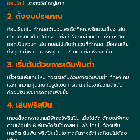
ออนไลน์
แต่รางวัลใหญ่มาก
2. ตั้งงบประมาณ
ก่อนเริ่มเล่น กำหนดจำนวนเครดิตที่คุณพร้อมจะเสี่ยง เล่น
ด้วยเครดิตเย็นที่ไม่กระทบต่อค่าใช้จ่ายส่วนตัว แบ่งเครดิตทุน
ออกเป็นส่วนๆ เล่นเกมละไม่เกินจำนวนที่กำหนด เมื่อเล่นเสีย
ถึงจุดที่กำหนด ควรหยุดเล่น ห้ามเล่นต่อเพื่อเอาคืน
3. เริ่มต้นด้วยการเดิมพันต่ำ
เมื่อเริ่มเล่นเกมใหม่ ควรเริ่มต้นด้วยการเดิมพันต่ำ ศึกษาเกม
และทำความคุ้นเคยกับรูปแบบการเล่น เมื่อเข้าใจเกมดีแล้ว
ค่อยปรับเพิ่มเครดิตเดิมพันขึ้น
4. เล่นฟรีสปิน
เกมสล็อตหลายเกมมีฟีเจอร์ฟรีสปิน เมื่อได้สัญลักษณ์พิเศษ
ตามเงื่อนไข ผู้เล่นจะได้รับโอกาสหมุนฟรี โดยไม่ต้องเสีย
เครดิตเดิมพัน ฟรีสปินเป็นโอกาสลุ้นรางวัลใหญ่โดยไม่ต้อง