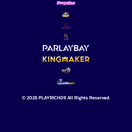
© 2026 PLAYRICH09 All Rights Reserved.