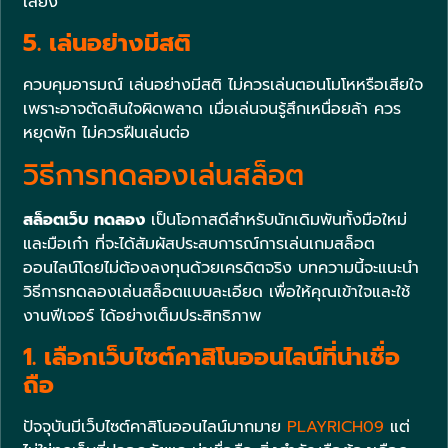
เสี่ยง
5. เล่นอย่างมีสติ
ควบคุมอารมณ์ เล่นอย่างมีสติ ไม่ควรเล่นตอนโมโหหรือเสียใจ
เพราะอาจตัดสินใจผิดพลาด เมื่อเล่นจนรู้สึกเหนื่อยล้า ควร
หยุดพัก ไม่ควรฝืนเล่นต่อ
วิธีการทดลองเล่นสล็อต
สล็อตเว็บ ทดลอง
เป็นโอกาสดีสำหรับนักเดิมพันทั้งมือใหม่
และมือเก๋า ที่จะได้สัมผัสประสบการณ์การเล่นเกมสล็อต
ออนไลน์โดยไม่ต้องลงทุนด้วยเครดิตจริง บทความนี้จะแนะนำ
วิธีการทดลองเล่นสล็อตแบบละเอียด เพื่อให้คุณเข้าใจและใช้
งานฟีเจอร์ ได้อย่างเต็มประสิทธิภาพ
1. เลือกเว็บไซต์คาสิโนออนไลน์ที่น่าเชื่อ
ถือ
ปัจจุบันมีเว็บไซต์คาสิโนออนไลน์มากมาย
PLAYRICH09
แต่