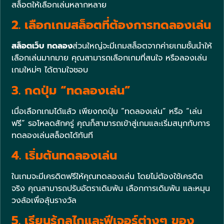
สล็อตให้เลือกเล่นหลากหลาย
2. เลือกเกมสล็อตที่ต้องการทดลองเล่น
สล็อตเว็บ ทดลอง
ส่วนใหญ่จะมีเกมสล็อตจากค่ายเกมชั้นนำให้
เลือกเล่นมากมาย คุณสามารถเลือกเกมที่สนใจ หรือลองเล่น
เกมใหม่ๆ ได้ตามใจชอบ
3. กดปุ่ม “ทดลองเล่น”
เมื่อเลือกเกมได้แล้ว เพียงกดปุ่ม “ทดลองเล่น” หรือ “เล่น
ฟรี” รอโหลดสักครู่ คุณก็สามารถเข้าสู่เกมและเริ่มสนุกกับการ
ทดลองเล่นสล็อตได้ทันที
4. เริ่มต้นทดลองเล่น
ในเกมจะมีเครดิตฟรีให้คุณทดลองเล่น โดยไม่ต้องใช้เครดิต
จริง คุณสามารถปรับอัตราเดิมพัน เลือกการเดิมพัน และหมุน
วงล้อเพื่อลุ้นรางวัล
5. เรียนรู้กลไกและฟีเจอร์ต่างๆ ของ