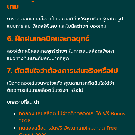
เกม
การทดลองเล่นสล็อตเป็นโอกาสดีที่จะให้คุณเรียนรู้กลไก รูป
แบบการเล่น ฟีเจอร์พิเศษ และโบนัสต่างๆ ของเกม
6. ฝึกฝนเทคนิคและกลยุทธ์
ลองใช้เทคนิคและกลยุทธ์ต่างๆ ในการเล่นสล็อตเพื่อหา
แนวทางที่เหมาะกับคุณมากที่สุด
7. ตัดสินใจว่าต้องการเล่นจริงหรือไม่
เมื่อทดลองเล่นจนพอใจแล้ว คุณสามารถตัดสินใจได้ว่า
ต้องการเล่นเกมสล็อตนั้นจริงๆ หรือไม่
บทความที่แนะนำ
ทดลอง เล่นสล็อต ไม่ฝากก็ทดลองเล่นได้ ฟรี Bonus
2026
ทดลองสล็อต เล่นฟรี อัพเดทเกมใหม่ล่าสุด Free