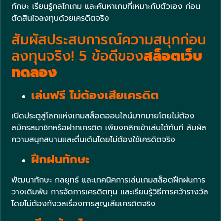
ทักษะ เรียนรู้กลไกเกม และค้นหาเกมที่เหมาะกับตัวเอง ก่อน
ตัดสินใจลงทุนด้วยเครดิตจริง
สัมผัสประสบการณ์ความสนุกก่อน
ลงทุนจริง! 5 ข้อดีของ
สล็อตเว็บ
ทดลอง
เล่นฟรี ไม่ต้องเสียเครดิต
เปิดประตูสู่โลกแห่งเกมสล็อตออนไลน์มากมายโดยไม่ต้อง
สมัครสมาชิกหรือฝากเครดิต เพียงคลิกเข้าเล่นได้ทันที สัมผัส
ความสนุกสนานและตื่นเต้นโดยไม่ต้องใช้เครดิตจริง
ฝึกฝนทักษะ
พัฒนาทักษะ กลยุทธ์ และเทคนิคการเล่นเกมสล็อตฝึกฝนการ
วางเดิมพัน การจัดการเครดิตทุน และเรียนรู้วิธีการคว้ารางวัล
โดยไม่ต้องกังวลเรื่องการสูญเสียเครดิตจริง