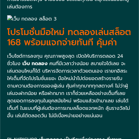
เล่นต้องการ
โปรโมชั่นมือใหม่ ทดลองเล่นสล็อต
168 พร้อมแจกจ่ายทันที คุ้มค่า
เว็บไซต์การลงทุน คุณภาพสูงสุด เปิดให้บริการตลอด 24
ชั่วโมง
เว็บ ทดลอง
คนที่มีเวลาว่างน้อย สบายใจได้เลย จะ
เล่นตอนไหนก็ได้ บริหารจัดการเวลาด้วยตนเอง เรายกอิสระ
ให้เต็มที่จัดโปรโมชั่นเยอะ มือใหม่นำไปต่อยอดสร้างรายรับ
ตามความต้องการของผู้เล่น คุ้มค่าทุกบาททุกสตางค์ ไม่ว่าผู้
เล่นจะฝากน้อย หรือฝากมาก เราก็ช่วยเหลืออย่างเต็มที่เลย
สุดยอดการลงทุนในยุคสมัยใหม่ พร้อมแล้วเข้ามาเลย เล่นได้
เต็มที่ ในแบบที่ผู้เล่นต้องการเกมสล็อตแจกหนัก ลุ้นรางวัลไม่
อั้น เล่นได้ตลอดวัน ไม่มีเบื่อหน่ายอย่างแน่นอน