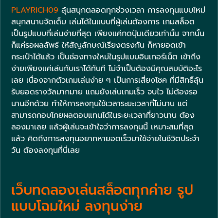
PLAYRICH09
ลุ้นสนุกตลอดทุกช่วงเวลา การลงทุนแบบใหม่
สนุกสนานจัดเต็ม เล่นได้ในแบบที่ผู้เล่นต้องการ เกมสล็อต
เป็นรูปแบบที่เล่นง่ายที่สุด เพียงแค่กดปุ่มเดียวเท่านั้น จากนั้น
ก็แค่รอผลลัพธ์ ให้สัญลักษณ์เรียงตรงกัน ก็หายอดเข้า
กระเป๋าได้แล้ว เป็นช่องทางใหม่ในรูปแบบอินเทอร์เน็ต เข้าถึง
ง่ายเพียงแค่เล่นกับเราได้ทันที ไม่จำเป็นต้องมีคุณสมบัติอะไร
เลย เนื่องจากตัวเกมเล่นง่าย ๆ เป็นการเสี่ยงโชค ที่มีสิทธิ์ลุ้น
รับยอดรางวัลมากมาย แถมยังเล่นเกมเร็ว จบไว ไม่ต้องรอ
นานอีกด้วย ทำให้การลงทุนใช้เวลาระยะเวลาที่ไม่นาน แต่
สามารถกอบโกยผลตอบแทนได้ในระยะเวลาที่ยาวนาน ต้อง
ลองมาเลย แล้วผู้เล่นจะเข้าใจว่าการลงทุนนี้ เหมาะสมที่สุด
แล้ว คิดถึงการลงทุนอยากหายอดเร็วมาใช้จ่ายในชีวิตประจำ
วัน ต้องลงทุนที่นี่เลย
เว็บทดลองเล่นสล็อตทุกค่าย รูป
แบบโฉมใหม่ ลงทุนง่าย