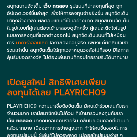
สนุกสนานจัดเต็ม
เว็บ ทดลอง
รูปแบบที่น่าลงทุนที่สุด ถูก
อัปเดตเวอร์ชั่นล่าสุด เพื่อให้การลงทุนง่ายยิ่งขึ้น สนุกจัดเต็ม
ได้ทุกช่วงเวลา ผลตอบแทนดีเป็นอย่างมาก สนุกสนานจัดเต็ม
ในรูปแบบที่ผู้เล่นต้องเข้ามาลองดูสักครั้ง ผู้เล่นจะติดใจในรูป
แบบการลงทุนที่แตกต่างออกไป สนุกจัดเต็มแบบที่ไม่เหมือน
ใคร
บาคาร่าออนไลน์
โอกาสปังมีอยู่จริง เพียงแค่ตัดสินใจเข้า
ร่วมเท่านั้น สนุกจัดเต็มได้ทุกเวลาหมุนวงล้อไม่กี่รอบ มีโอกาส
ลุ้นรับยอดรางวัล ไม่ต้องเล่นนานก็กอบโกยรายรับได้มากมาย
เปิดยูสใหม่ สิทธิพิเศษเพียบ
ลงทุนได้เลย PLAYRICH09
PLAYRICH09 ความน่าเชื่อถือจัดเต็ม มีคนเข้าร่วมเล่นกับเรา
จำนวนมาก เรามีสมาชิกนับไม่ถ้วน ที่เข้ามาร่วมลงทุนกับเรา
เว็บ ทดลอง
บางคนกอบโกยรายรับ กลับไปนอนกอดที่บ้านมา
แล้วมากมาย เนื่องจากการจ่ายสูงมาก ทำให้คนชื่นชอบในการ
ลงทุนรูปแบบนี้ ผู้เล่นก็ไม่ควรพลาด เปิดยูสใหม่แบบง่าย ๆ