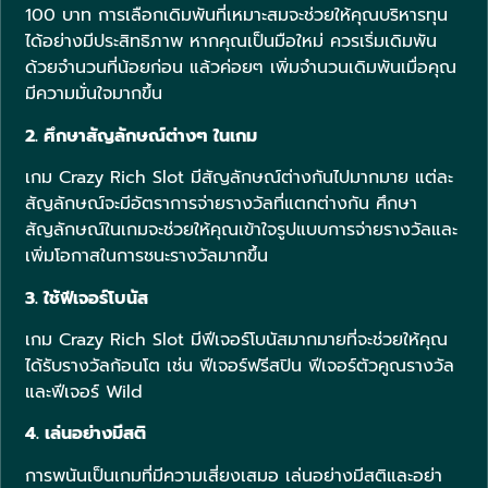
100 บาท การเลือกเดิมพันที่เหมาะสมจะช่วยให้คุณบริหารทุน
ได้อย่างมีประสิทธิภาพ หากคุณเป็นมือใหม่ ควรเริ่มเดิมพัน
ด้วยจำนวนที่น้อยก่อน แล้วค่อยๆ เพิ่มจำนวนเดิมพันเมื่อคุณ
มีความมั่นใจมากขึ้น
2. ศึกษาสัญลักษณ์ต่างๆ ในเกม
เกม Crazy Rich Slot มีสัญลักษณ์ต่างกันไปมากมาย แต่ละ
สัญลักษณ์จะมีอัตราการจ่ายรางวัลที่แตกต่างกัน ศึกษา
สัญลักษณ์ในเกมจะช่วยให้คุณเข้าใจรูปแบบการจ่ายรางวัลและ
เพิ่มโอกาสในการชนะรางวัลมากขึ้น
3. ใช้ฟีเจอร์โบนัส
เกม Crazy Rich Slot มีฟีเจอร์โบนัสมากมายที่จะช่วยให้คุณ
ได้รับรางวัลก้อนโต เช่น ฟีเจอร์ฟรีสปิน ฟีเจอร์ตัวคูณรางวัล
และฟีเจอร์ Wild
4. เล่นอย่างมีสติ
การพนันเป็นเกมที่มีความเสี่ยงเสมอ เล่นอย่างมีสติและอย่า