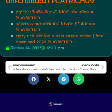
บทความแนะนำ PLAYRICH09
pg999 เดิมพันสล็อตฟรี ได้กำไรจริง สมัครเลย
PLAYRICH09
สล็อตวอเลทฝาก10รับ100 โปรเด็ด ที่รับได้ง่ายๆ
PLAYRICH09
crazy rich slot login best casino online | free
download 2026 PLAYRICH09
ธันวาคม 14, 2023
12:00 pm
บทความก่อนหน้า
บทความถัดไป
riches slots เกมสล็อตออนไลน์สุดมันส์จากลาสเวกัส Free เครติด 2026 PLAYRICH09
double rich slots Classic Slots 1.36.0 Free Download PLAYRICH09