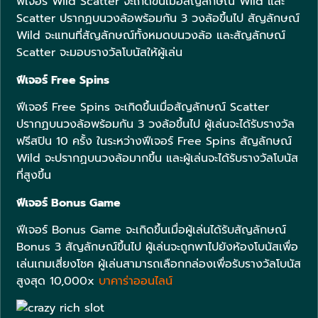
ฟีเจอร์ Wild Scatter จะเกิดขึ้นเมื่อสัญลักษณ์ Wild และ
Scatter ปรากฏบนวงล้อพร้อมกัน 3 วงล้อขึ้นไป สัญลักษณ์
Wild จะแทนที่สัญลักษณ์ทั้งหมดบนวงล้อ และสัญลักษณ์
Scatter จะมอบรางวัลโบนัสให้ผู้เล่น
ฟีเจอร์ Free Spins
ฟีเจอร์ Free Spins จะเกิดขึ้นเมื่อสัญลักษณ์ Scatter
ปรากฏบนวงล้อพร้อมกัน 3 วงล้อขึ้นไป ผู้เล่นจะได้รับรางวัล
ฟรีสปิน 10 ครั้ง ในระหว่างฟีเจอร์ Free Spins สัญลักษณ์
Wild จะปรากฏบนวงล้อมากขึ้น และผู้เล่นจะได้รับรางวัลโบนัส
ที่สูงขึ้น
ฟีเจอร์ Bonus Game
ฟีเจอร์ Bonus Game จะเกิดขึ้นเมื่อผู้เล่นได้รับสัญลักษณ์
Bonus 3 สัญลักษณ์ขึ้นไป ผู้เล่นจะถูกพาไปยังห้องโบนัสเพื่อ
เล่นเกมเสี่ยงโชค ผู้เล่นสามารถเลือกกล่องเพื่อรับรางวัลโบนัส
สูงสุด 10,000x
บาคาร่าออนไลน์