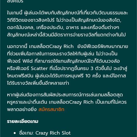
สิงคโปร์
ในเกมนี้ ผู้เล่นจะได้พบกับสัญลักษณ์ที่เกี่ยวกับวัฒนธรรมและ
วิถีชีวิตของชาวสิงคโปร์ ไม่ว่าจะเป็นสัญลักษณ์ของสิงโต,
ดอกไม้มงคล, เครื่องประดับ, อาหาร และเครื่องดื่มต่างๆ
สัญลักษณ์เหล่านี้ล้วนมีอัตราการจ่ายรางวัลที่แตกต่างกันไป
นอกจากนี้ เกมสล็อตCrazy Rich ยังมีฟีเจอร์พิเศษมากมาย
ที่ช่วยเพิ่มโอกาสในการชนะรางวัลให้กับผู้เล่น ไม่ว่าจะเป็น
ฟีเจอร์ Wild ที่สามารถใช้แทนสัญลักษณ์ใดก็ได้บนวงล้อ
หรือฟีเจอร์ Scatter ที่เมื่อปรากฏขึ้นครบ 3 ตัวขึ้นไป จะเข้าสู่
โหมดฟรีสปิน ผู้เล่นจะได้รับการหมุนฟรี 10 ครั้ง และมีโอกาส
ได้รับรางวัลเพิ่มขึ้นอีกหลายเท่า
หากผู้เล่นต้องการสัมผัสประสบการณ์การเล่นเกมสล็อตสุด
หรูหราและน่าตื่นเต้น เกมสล็อตCrazy Rich เป็นเกมที่ไม่ควร
พลาดอย่างยิ่ง
สมัครสมาชิก
รายละเอียดเกม
ชื่อเกม: Crazy Rich Slot