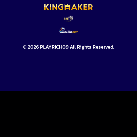
© 2026 PLAYRICH09 All Rights Reserved.