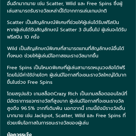
อื่นอีกมากมาย เช่น Scatter, Wild และ Free Spins ซึ่งผู้
เล่นสามารถรับรางวัลเหล่านี้ได้จากการเล่นเกมปกติ
Scatter เป็นสัญลักษณ์พิเศษที่ช่วยให้ผู้เล่นได้รับฟรีสปิน
หากผู้เล่นได้รับสัญลักษณ์ Scatter 3 อันขึ้นไป ผู้เล่นจะได้รับ
ฟรีสปิน 10 ครั้ง
Wild เป็นสัญลักษณ์พิเศษที่สามารถแทนที่สัญลักษณ์อื่นได้
ทั้งหมด ช่วยให้ผู้เล่นมีโอกาสชนะรางวัลมากขึ้น
Free Spins เป็นโหมดพิเศษที่ผู้เล่นสามารถหมุนวงล้อได้ฟรี
โดยไม่มีค่าใช้จ่ายใดๆ ผู้เล่นมีโอกาสที่จะชนะรางวัลใหญ่ได้มาก
ขึ้นในช่วง Free Spins
โดยสรุปแล้ว เกมสล็อตCrazy Rich เป็นเกมสล็อตออนไลน์ที่
มีอัตราการแจกรางวัลที่สูงมาก ผู้เล่นมีโอกาสที่จะชนะรางวัล
สูงถึง 96.5% จากที่เดิมพัน นอกจากนี้ เกมนี้ยังมีรางวัลอื่น
มากมาย เช่น Jackpot, Scatter, Wild และ Free Spins ที่
ช่วยเพิ่มโอกาสในการชนะรางวัลของผู้เล่น
ข้อควรระวัง