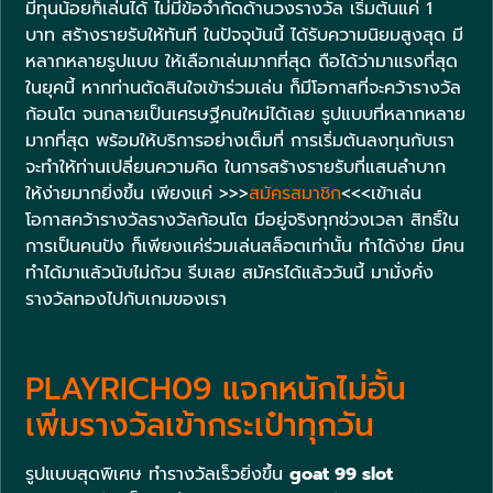
มีทุนน้อยก็เล่นได้ ไม่มีข้อจำกัดด้านวงรางวัล เริ่มต้นแค่ 1
บาท สร้างรายรับให้ทันที ในปัจจุบันนี้ ได้รับความนิยมสูงสุด มี
หลากหลายรูปแบบ ให้เลือกเล่นมากที่สุด ถือได้ว่ามาแรงที่สุด
ในยุคนี้ หากท่านตัดสินใจเข้าร่วมเล่น ก็มีโอกาสที่จะคว้ารางวัล
ก้อนโต จนกลายเป็นเศรษฐีคนใหม่ได้เลย รูปแบบที่หลากหลาย
มากที่สุด พร้อมให้บริการอย่างเต็มที่ การเริ่มต้นลงทุนกับเรา
จะทำให้ท่านเปลี่ยนความคิด ในการสร้างรายรับที่แสนลำบาก
ให้ง่ายมากยิ่งขึ้น เพียงแค่ >>>
สมัครสมาชิก
<<<เข้าเล่น
โอกาสคว้ารางวัลรางวัลก้อนโต มีอยู่จริงทุกช่วงเวลา สิทธิ์ใน
การเป็นคนปัง ก็เพียงแค่ร่วมเล่นสล็อตเท่านั้น ทำได้ง่าย มีคน
ทำได้มาแล้วนับไม่ถ้วน รีบเลย สมัครได้แล้ววันนี้ มามั่งคั่ง
รางวัลทองไปกับเกมของเรา
PLAYRICH09 แจกหนักไม่อั้น
เพิ่มรางวัลเข้ากระเป๋าทุกวัน
รูปแบบสุดพิเศษ ทำรางวัลเร็วยิ่งขึ้น
goat 99 slot