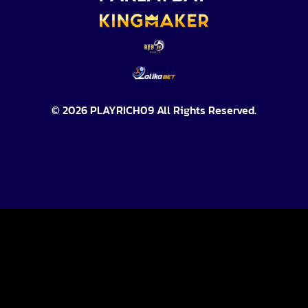
© 2026 PLAYRICH09 All Rights Reserved.