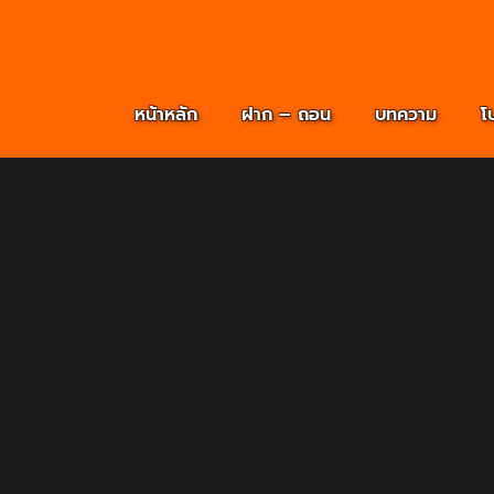
หน้าหลัก
ฝาก – ถอน
บทความ
โ