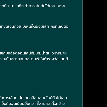
บาทก็สามารถที่จะทำการเล่นกันได้เลย เพราะ
่ชัดเจนด้วย มีเล่นก็ต้องมีเลิก คนที่เล่นต่อ
ค่ายเกมสล็อตออนไลน์ที่มีเกมน่าสนใจมากมาย
เพราะฉะนั้นอยากสนุกสนานเร้าใจทำรางวัลแสนดี
่จะทำการเลือกเล่นเกมสล็อตออนไลน์กันได้เลย
บที่ยอดเยี่ยมยิ่งกว่า ก็สามารถที่จะเข้ามา