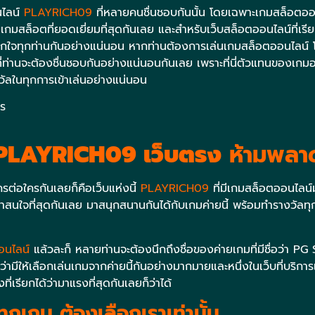
นไลน์
PLAYRICH09
ที่หลายคนชื่นชอบกันนั้น โดยเฉพาะเกมสล็อตออนไล
ยเกมสล็อตที่ยอดเยี่ยมที่สุดกันเลย และสำหรับเว็บสล็อตออนไลน์ที่เรี
ะถูกใจทุกท่านกันอย่างแน่นอน
หากท่านต้องการเล่นเกมสล็อตออนไลน์ 
มที่ท่านจะต้องชื่นชอบกันอย่างแน่นอนกันเลย เพราะที่นี่ตัวแทนของเกมอ
งวัลในทุกการเข้าเล่นอย่างแน่นอน
PLAYRICH09 เว็บตรง
ห้ามพลาดเข
ใครต่อใครกันเลยก็คือเว็บแห่งนี้
PLAYRICH09
ที่มีเกมสล็อตออนไลน์ม
่น่าสนใจที่สุดกันเลย มาสนุกสนานกันได้กับเกมค่ายนี้ พร้อมทำรางวัลทุ
อนไลน์
แล้วละก็ หลายท่านจะต้องนึกถึงชื่อของค่ายเกมที่มีชื่อว่า 
ามีให้เลือกเล่นเกมจากค่ายนี้กันอย่างมากมายและหนึ่งในเว็บที่บริการเก
เรียกได้ว่ามาแรงที่สุดกันเลยก็ว่าได้
กเกม ต้องเลือกเราเท่านั้น