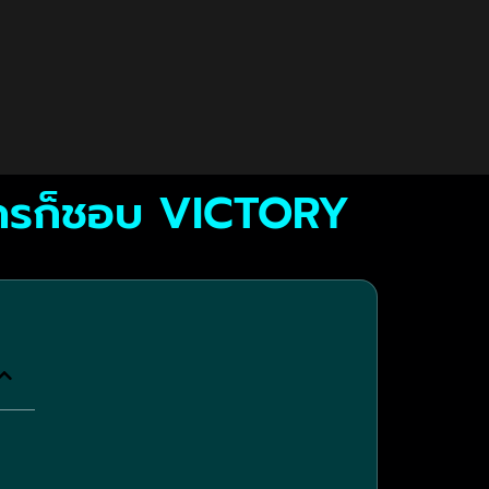
อใครก็ชอบ VICTORY