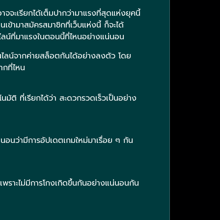
จจะเรียกได้เต็มปากว่ามาแรงที่สุดแห่งยุคนี้
เข้ามาสมัครสมาชิกที่เว็บแห่งนี้ ก็จะได้
ไลน์ที่มาแรงในตอนนี้ที่ไหนอย่างแน่นอน
นไลน์จากค่ายสล็อตกันได้อย่างลงตัว โดย
ากที่ไหน
นมัติ ที่เรียกได้ว่า สะดวกรวดเร็วเป็นอย่าง
่นอนว่ามีการอัปเดตเกมใหม่มาเรื่อย ๆ กัน
 เพราะไม่มีการโกงเกิดขึ้นกันอย่างแน่นอนกัน