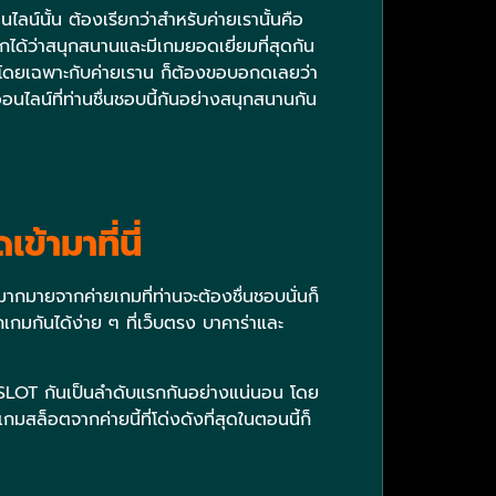
น์นั้น ต้องเรียกว่าสำหรับค่ายเรานั้นคือ
ยกได้ว่าสนุกสนานและมีเกมยอดเยี่ยมที่สุดกัน
โดยเฉพาะกับค่ายเราน ก็ต้องขอบอกดเลยว่า
อนไลน์ที่ท่านชื่นชอบนี้กันอย่างสนุกสนานกัน
้ามาที่นี่
ากมายจากค่ายเกมที่ท่านจะต้องชื่นชอบนั่นก็
กเกมกันได้ง่าย ๆ ที่เว็บตรง บาคาร่าและ
PG SLOT กันเป็นลำดับแรกกันอย่างแน่นอน โดย
มสล็อตจากค่ายนี้ที่โด่งดังที่สุดในตอนนี้ก็