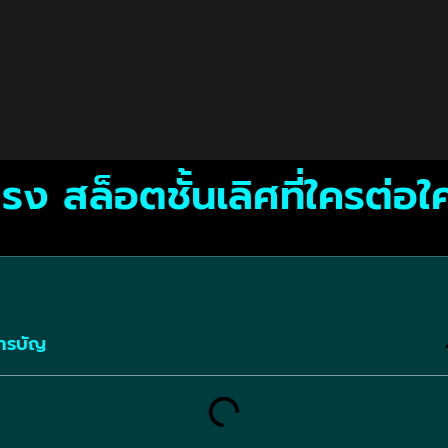
ง สล็อตชั้นเลิศที่ใครต่
ารบัญ