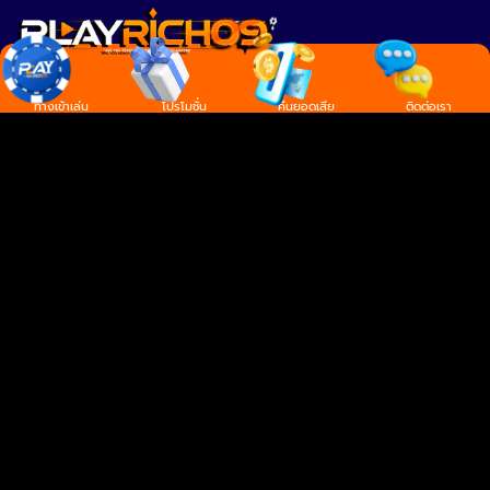
ทางเข้าเล่น
โปรโมชั่น
คืนยอดเสีย
ติดต่อเรา