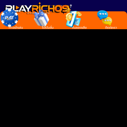
ทางเข้าเล่น
โปรโมชั่น
คืนยอดเสีย
ติดต่อเรา